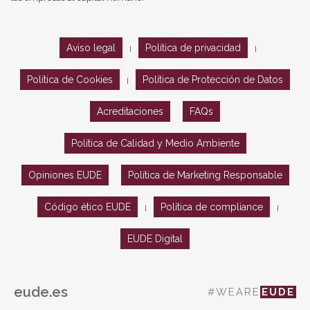
Aviso legal
Política de privacidad
|
|
Política de Cookies
Política de Protección de Datos
|
Acreditaciones
FAQs
Política de Calidad y Medio Ambiente
Opiniones EUDE
Política de Marketing Responsable
Código ético EUDE
Política de compliance
|
|
EUDE Digital
eude.es
#WEARE
EUDE