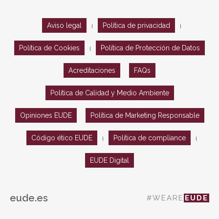
Aviso legal
Política de privacidad
|
|
Política de Cookies
Política de Protección de Datos
|
Acreditaciones
FAQs
Política de Calidad y Medio Ambiente
Opiniones EUDE
Política de Marketing Responsable
Código ético EUDE
Política de compliance
|
|
EUDE Digital
eude.es
#WEARE
EUDE