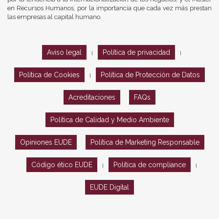
en Recursos Humanos, por la importancia que cada vez más prestan
las empresas al capital humano.
Aviso legal
Política de privacidad
|
|
Política de Cookies
Política de Protección de Datos
|
Acreditaciones
FAQs
Política de Calidad y Medio Ambiente
Opiniones EUDE
Política de Marketing Responsable
Código ético EUDE
Política de compliance
|
|
EUDE Digital