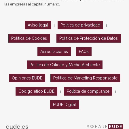
las empresas al capital humano.
Aviso legal
Política de privacidad
|
|
Política de Cookies
Política de Protección de Datos
|
Acreditaciones
FAQs
Política de Calidad y Medio Ambiente
Opiniones EUDE
Política de Marketing Responsable
Código ético EUDE
Política de compliance
|
|
EUDE Digital
eude.es
#WEARE
EUDE