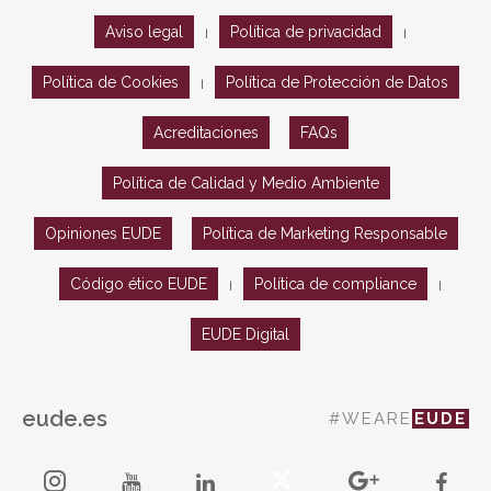
Aviso legal
Política de privacidad
|
|
Política de Cookies
Política de Protección de Datos
|
Acreditaciones
FAQs
Política de Calidad y Medio Ambiente
Opiniones EUDE
Política de Marketing Responsable
Código ético EUDE
Política de compliance
|
|
EUDE Digital
eude.es
#WEARE
EUDE