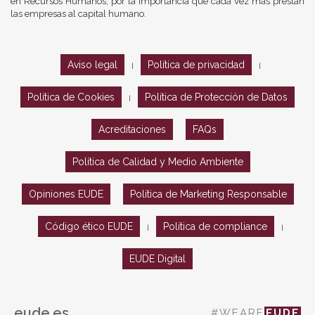
en Recursos Humanos, por la importancia que cada vez más prestan
las empresas al capital humano.
Aviso legal
Política de privacidad
|
|
Política de Cookies
Política de Protección de Datos
|
Acreditaciones
FAQs
Política de Calidad y Medio Ambiente
Opiniones EUDE
Política de Marketing Responsable
Código ético EUDE
Política de compliance
|
|
EUDE Digital
eude.es
#WEARE
EUDE