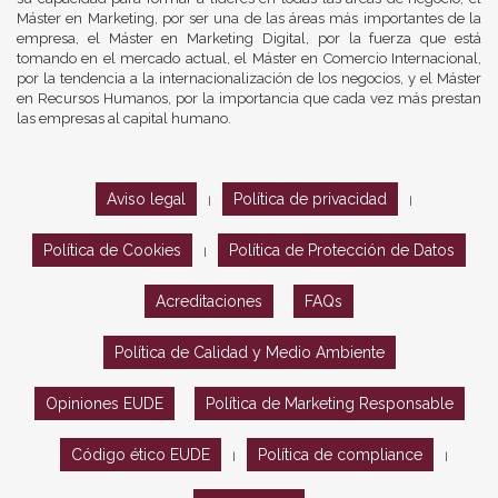
Máster en Marketing, por ser una de las áreas más importantes de la
empresa, el Máster en Marketing Digital, por la fuerza que está
tomando en el mercado actual, el Máster en Comercio Internacional,
por la tendencia a la internacionalización de los negocios, y el Máster
en Recursos Humanos, por la importancia que cada vez más prestan
las empresas al capital humano.
Aviso legal
Política de privacidad
|
|
Política de Cookies
Política de Protección de Datos
|
Acreditaciones
FAQs
Política de Calidad y Medio Ambiente
Opiniones EUDE
Política de Marketing Responsable
Código ético EUDE
Política de compliance
|
|