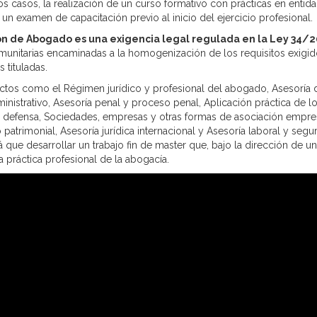
s casos, la realización de un curso formativo con prácticas en entid
un examen de capacitación previo al inicio del ejercicio profesional.
ión de Abogado es una exigencia legal regulada en la Ley 34/2
omunitarias encaminadas a la homogenización de los requisitos exigi
 tituladas.
ectos como el Régimen jurídico y profesional del abogado, Asesoría 
istrativo, Asesoría penal y proceso penal, Aplicación práctica de l
defensa, Sociedades, empresas y otras formas de asociación empres
patrimonial, Asesoría jurídica internacional y Asesoría laboral y segu
 que desarrollar un trabajo fin de master que, bajo la dirección de un 
 práctica profesional de la abogacía.