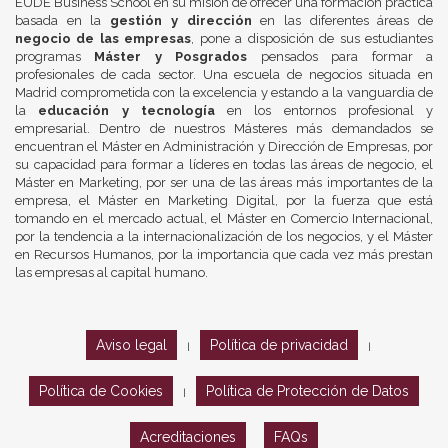
EUDE Business School en su misión de ofrecer una formación práctica
basada en la
gestión y dirección
en las diferentes áreas de
negocio de las empresas
, pone a disposición de sus estudiantes
programas
Máster y Posgrados
pensados para formar a
profesionales de cada sector. Una escuela de negocios situada en
Madrid comprometida con la excelencia y estando a la vanguardia de
la
educación y tecnología
en los entornos profesional y
empresarial. Dentro de nuestros Másteres más demandados se
encuentran el Máster en Administración y Dirección de Empresas, por
su capacidad para formar a líderes en todas las áreas de negocio, el
Máster en Marketing, por ser una de las áreas más importantes de la
empresa, el Máster en Marketing Digital, por la fuerza que está
tomando en el mercado actual, el Máster en Comercio Internacional,
por la tendencia a la internacionalización de los negocios, y el Máster
en Recursos Humanos, por la importancia que cada vez más prestan
las empresas al capital humano.
Aviso legal
Política de privacidad
|
|
Política de Cookies
Política de Protección de Datos
|
Acreditaciones
FAQs