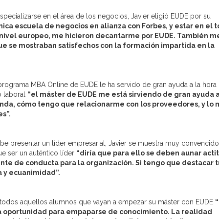
specializarse en el área de los negocios, Javier eligió EUDE por su
nica escuela de negocios en alianza con Forbes, y estar en el t
 nivel europeo, me hicieron decantarme por EUDE. También m
ue se mostraban satisfechos con la formación impartida en la
 programa MBA Online de EUDE le ha servido de gran ayuda a la hora
o laboral
“el máster de EUDE me está sirviendo de gran ayuda a
nda, cómo tengo que relacionarme con los proveedores, y lo 
es”.
e presentar un líder empresarial, Javier se muestra muy convencido
e ser un auténtico líder
“diría que para ello se deben aunar acti
nte de conducta para la organización. Si tengo que destacar t
ía y ecuanimidad”.
 a todos aquellos alumnos que vayan a empezar su máster con EUDE
la oportunidad para empaparse de conocimiento. La realidad