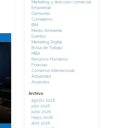
Marketing y dirección comercial
Emprende
Opiniones
Consejeros
BIM
Medio Ambiente
Eventos
Marketing Digital
Bolsa de Trabajo
MBA
Recursos Humanos
Finanzas
Comercio Internacional
Actualidad
Acuerdos
Archivo
agosto 2026
julio 2026
junio 2026
mayo 2026
abril 2026