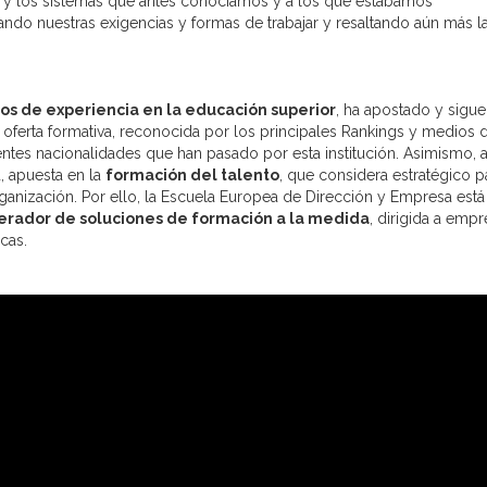
s y los sistemas que antes conocíamos y a los que estábamos
do nuestras exigencias y formas de trabajar y resaltando aún más l
os de experiencia en la educación superior
, ha apostado y sigue
 oferta formativa, reconocida por los principales Rankings y medios 
tes nacionalidades que han pasado por esta institución. Asimismo, 
, apuesta en la
formación del talento
, que considera estratégico p
ganización. Por ello, la Escuela Europea de Dirección y Empresa está
erador de soluciones de formación a la medida
, dirigida a emp
cas.