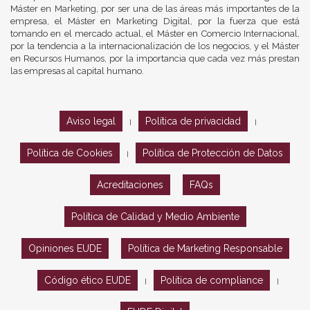
Máster en Marketing, por ser una de las áreas más importantes de la
empresa, el Máster en Marketing Digital, por la fuerza que está
tomando en el mercado actual, el Máster en Comercio Internacional,
por la tendencia a la internacionalización de los negocios, y el Máster
en Recursos Humanos, por la importancia que cada vez más prestan
las empresas al capital humano.
Aviso legal
Política de privacidad
|
|
Política de Cookies
Política de Protección de Datos
|
Acreditaciones
FAQs
Política de Calidad y Medio Ambiente
Opiniones EUDE
Política de Marketing Responsable
Código ético EUDE
Política de compliance
|
|