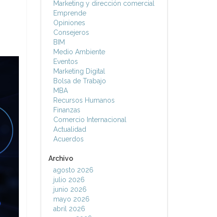
Marketing y dirección comercial
Emprende
Opiniones
Consejeros
BIM
Medio Ambiente
Eventos
Marketing Digital
Bolsa de Trabajo
MBA
Recursos Humanos
Finanzas
Comercio Internacional
Actualidad
Acuerdos
Archivo
agosto 2026
julio 2026
junio 2026
mayo 2026
abril 2026