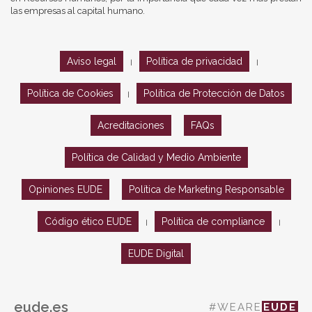
las empresas al capital humano.
Aviso legal
Política de privacidad
|
|
Política de Cookies
Política de Protección de Datos
|
Acreditaciones
FAQs
Política de Calidad y Medio Ambiente
Opiniones EUDE
Política de Marketing Responsable
Código ético EUDE
Política de compliance
|
|
EUDE Digital
eude.es
#WEARE
EUDE