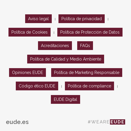
Aviso legal
Política de privacidad
|
|
Política de Cookies
Política de Protección de Datos
|
Acreditaciones
FAQs
Política de Calidad y Medio Ambiente
Opiniones EUDE
Política de Marketing Responsable
Código ético EUDE
Política de compliance
|
|
EUDE Digital
eude.es
#WEARE
EUDE