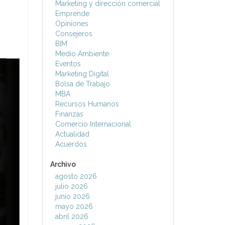
Marketing y dirección comercial
Emprende
Opiniones
Consejeros
BIM
Medio Ambiente
Eventos
Marketing Digital
Bolsa de Trabajo
MBA
Recursos Humanos
Finanzas
Comercio Internacional
Actualidad
Acuerdos
Archivo
agosto 2026
julio 2026
junio 2026
mayo 2026
abril 2026