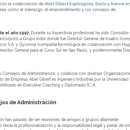
ar con la colaboración de
Abel Gibert Espinagosa, Socio y Asesor e
as como el liderazgo, el emprendimiento y los consejos de
de el año 1997.
Durante su trayectoria profesional ha sido Consultor
e incorporó a Grupo Indra donde fue Director General de Icuatro (com
ticos S.A. y Gyconsa (compañía tecnológica en colaboración con Hu
irector General para el Cono Sur en Sao Paulo, y posteriormente Dir
os Consejos de Administración, y colabora con diversas Organizacion
o de Empresa. Abel Gibert es Ingeniero Industrial por la Universidad
ertificado en Executive Coaching y Diplomado IC-A.
jos de Administración
ión han pasado de ser reuniones de amigos a grupos altamente
o hacia la profesionalización y la responsabilidad legal y penal de lo