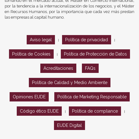
tomando en el mercado actual, el Máster en Comercio Internacional,
por la tendencia a la internacionalización de los negocios, y el Máster
en Recursos Humanos, por la importancia que cada vez más prestan
las empresas al capital humano.
Aviso legal
Política de privacidad
|
|
Política de Cookies
Política de Protección de Datos
|
Acreditaciones
FAQs
Política de Calidad y Medio Ambiente
Opiniones EUDE
Política de Marketing Responsable
Código ético EUDE
Política de compliance
|
|
EUDE Digital