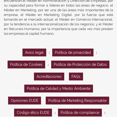
encuentran el Máster en Administración y Dirección de Empresas, por
su capacidad para formar a líderes en todas las áreas de negocio, el
Máster en Marketing, por ser una de las áreas más importantes de la
empresa, el Máster en Marketing Digital, por la fuerza que está
tomando en el mercado actual, el Máster en Comercio Internacional,
por la tendencia a la internacionalización de los negocios, y el Máster
en Recursos Humanos, por la importancia que cada vez más prestan
las empresas al capital humano.
Aviso legal
Política de privacidad
|
|
Política de Cookies
Política de Protección de Datos
|
Acreditaciones
FAQs
Política de Calidad y Medio Ambiente
Opiniones EUDE
Política de Marketing Responsable
Código ético EUDE
Política de compliance
|
|