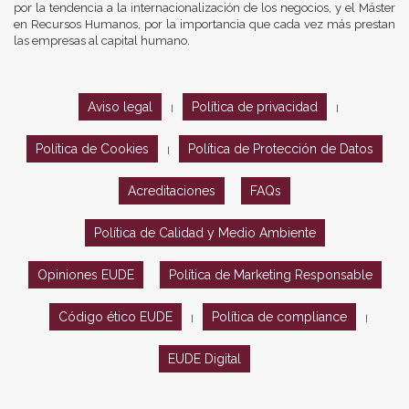
por la tendencia a la internacionalización de los negocios, y el Máster
en Recursos Humanos, por la importancia que cada vez más prestan
las empresas al capital humano.
Aviso legal
Política de privacidad
|
|
Política de Cookies
Política de Protección de Datos
|
Acreditaciones
FAQs
Política de Calidad y Medio Ambiente
Opiniones EUDE
Política de Marketing Responsable
Código ético EUDE
Política de compliance
|
|
EUDE Digital