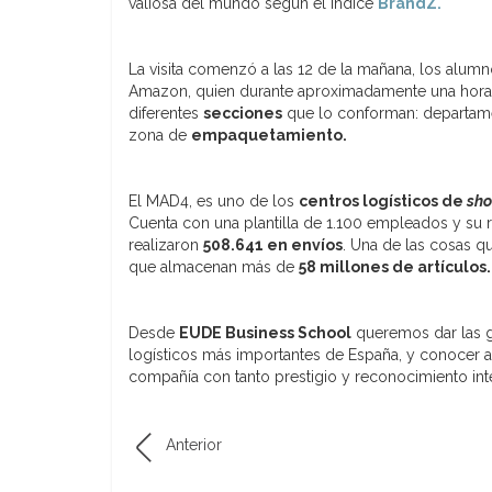
valiosa del mundo según el índice
BrandZ.
La visita comenzó a las 12 de la mañana, los alum
Amazon, quien durante aproximadamente una hora g
diferentes
secciones
que lo conforman: departam
zona de
empaquetamiento.
El MAD4, es uno de los
centros logísticos de
sho
Cuenta con una plantilla de 1.100 empleados y su r
realizaron
508.641 en envíos
. Una de las cosas q
que almacenan más de
58 millones de artículos
Desde
EUDE Business School
queremos dar las gr
logísticos más importantes de España, y conocer a 
compañía con tanto prestigio y reconocimiento int
Anterior