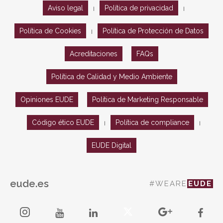
Aviso legal
Política de privacidad
|
|
Política de Cookies
Política de Protección de Datos
|
Acreditaciones
FAQs
Política de Calidad y Medio Ambiente
Opiniones EUDE
Política de Marketing Responsable
Código ético EUDE
Política de compliance
|
|
EUDE Digital
eude.es
#WEARE
EUDE