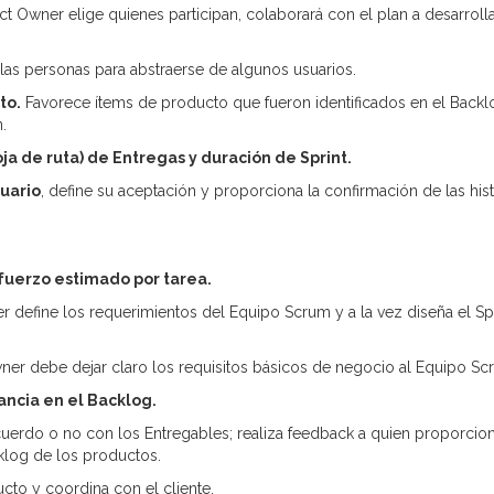
t Owner elige quienes participan, colaborará con el plan a desarrolla
 las personas para abstraerse de algunos usuarios.
to.
Favorece ítems de producto que fueron identificados en el Backl
.
a de ruta) de Entregas y duración de Sprint.
suario
, define su aceptación y proporciona la confirmación de las hist
sfuerzo estimado por tarea.
 define los requerimientos del Equipo Scrum y a la vez diseña el Sp
er debe dejar claro los requisitos básicos de negocio al Equipo Sc
ncia en el Backlog.
uerdo o no con los Entregables; realiza feedback a quien proporcion
klog de los productos.
cto y coordina con el cliente.