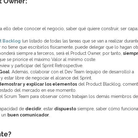
t Owner:
a ello debe conocer el negocio, saber qué quiere construir, ser cap
t Backlog
(un listado de todas las tareas que se van a realizar durant
 no tiene que escribirlos físicamente, puede delegar que lo hagan ot
nderá siempre a terceros, será el Product Owner, por tanto,
siemp
que se priorice el máximo Valor al mínimo coste.
view y participar del Sprint Retrospective.
 Goal
. Además, colaborar con el Dev Team (equipo de desarrollo) a
 estar libre de negociar el alcance del Sprint.
demostrar y explicar los elementos
del Product Blacklog, coment
l estado del mercado en ese momento.
l Scrum Team para observar cómo trabajan los demás miembros de
 capacidad de
decidir
, estar
dispuesto
siempre, saber cómo funcion
r un
buen comunicador
.
nte?