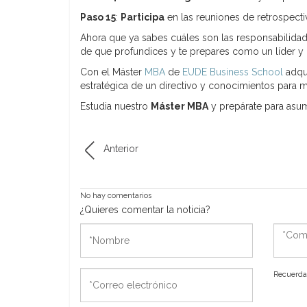
Paso 15
:
Participa
en las reuniones de retrospecti
Ahora que ya sabes cuáles son las responsabilida
de que profundices y te prepares como un líder y 
Con el Máster
MBA
de
EUDE Business School
adqui
estratégica de un directivo y conocimientos para m
Estudia nuestro
Máster MBA
y prepárate para asumi
Anterior
No hay comentarios
¿Quieres comentar la noticia?
*Nombre
*Come
*Correo
Recuerda 
electrónico