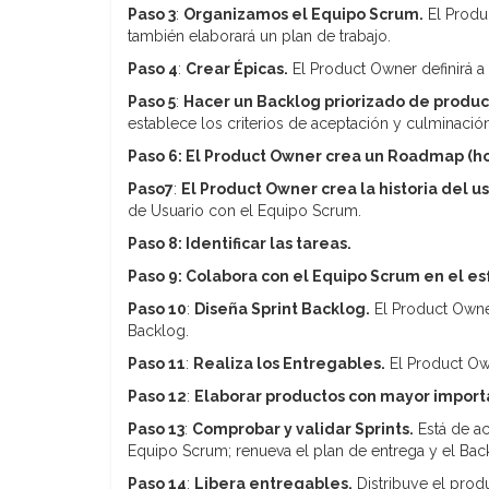
Paso 3
:
Organizamos el Equipo Scrum.
El Produc
también elaborará un plan de trabajo.
Paso 4
:
Crear Épicas.
El Product Owner definirá a
Paso 5
:
Hacer un Backlog priorizado de produc
establece los criterios de aceptación y culminación
Paso 6: El Product Owner crea un Roadmap (hoj
Paso7
:
El Product Owner crea la historia del u
de Usuario con el Equipo Scrum.
Paso 8: Identificar las tareas.
Paso 9: Colabora con el Equipo Scrum en el e
Paso 10
:
Diseña Sprint Backlog.
El Product Owner
Backlog.
Paso 11
:
Realiza los Entregables.
El Product Own
Paso 12
:
Elaborar productos con mayor importa
Paso 13
:
Comprobar y validar Sprints.
Está de ac
Equipo Scrum; renueva el plan de entrega y el Bac
Paso 14
:
Libera entregables.
Distribuye el produ