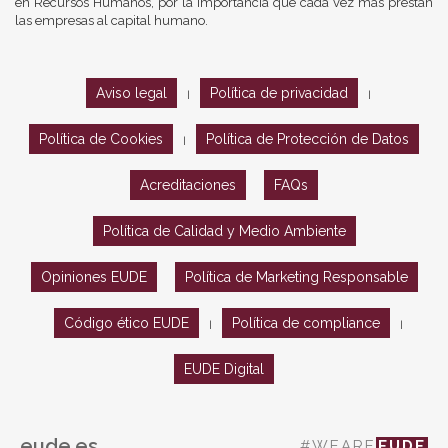
en Recursos Humanos, por la importancia que cada vez más prestan
las empresas al capital humano.
Aviso legal
Política de privacidad
|
|
Política de Cookies
Política de Protección de Datos
|
Acreditaciones
FAQs
Política de Calidad y Medio Ambiente
Opiniones EUDE
Política de Marketing Responsable
Código ético EUDE
Política de compliance
|
|
EUDE Digital
eude.es
#WEARE
EUDE