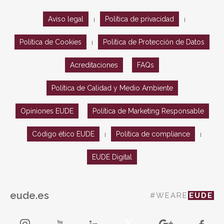
Aviso legal
Política de privacidad
|
|
Política de Cookies
Política de Protección de Datos
|
Acreditaciones
FAQs
Política de Calidad y Medio Ambiente
Opiniones EUDE
Política de Marketing Responsable
Código ético EUDE
Política de compliance
|
|
EUDE Digital
eude.es
#WEARE
EUDE