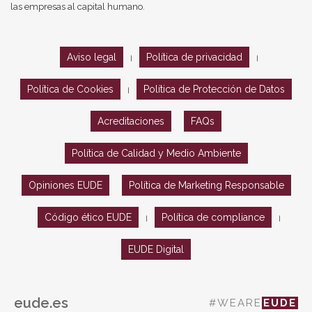
las empresas al capital humano.
Aviso legal
Política de privacidad
|
|
Política de Cookies
Política de Protección de Datos
|
Acreditaciones
FAQs
Política de Calidad y Medio Ambiente
Opiniones EUDE
Política de Marketing Responsable
Código ético EUDE
Política de compliance
|
|
EUDE Digital
eude.es
#WEARE
EUDE