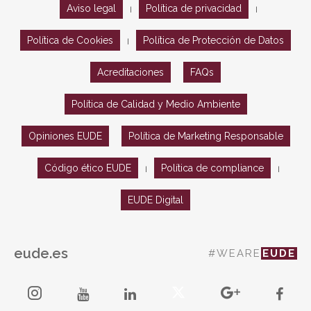
Aviso legal
Política de privacidad
|
|
Política de Cookies
Política de Protección de Datos
|
Acreditaciones
FAQs
Política de Calidad y Medio Ambiente
Opiniones EUDE
Política de Marketing Responsable
Código ético EUDE
Política de compliance
|
|
EUDE Digital
eude.es
#WEARE
EUDE