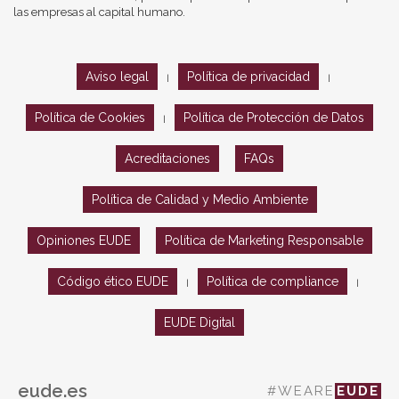
las empresas al capital humano.
Aviso legal
Política de privacidad
|
|
Política de Cookies
Política de Protección de Datos
|
Acreditaciones
FAQs
Política de Calidad y Medio Ambiente
Opiniones EUDE
Política de Marketing Responsable
Código ético EUDE
Política de compliance
|
|
EUDE Digital
eude.es
#WEARE
EUDE