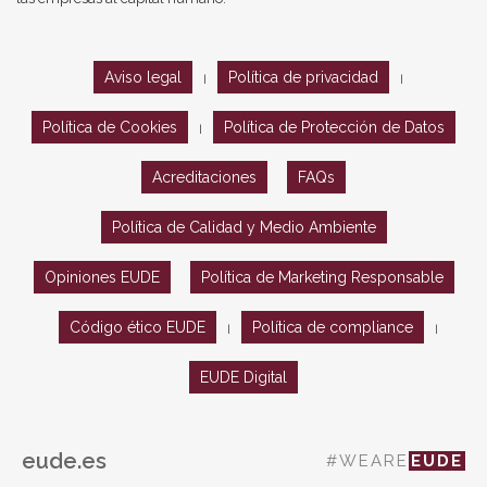
Aviso legal
Política de privacidad
|
|
Política de Cookies
Política de Protección de Datos
|
Acreditaciones
FAQs
Política de Calidad y Medio Ambiente
Opiniones EUDE
Política de Marketing Responsable
Código ético EUDE
Política de compliance
|
|
EUDE Digital
eude.es
#WEARE
EUDE