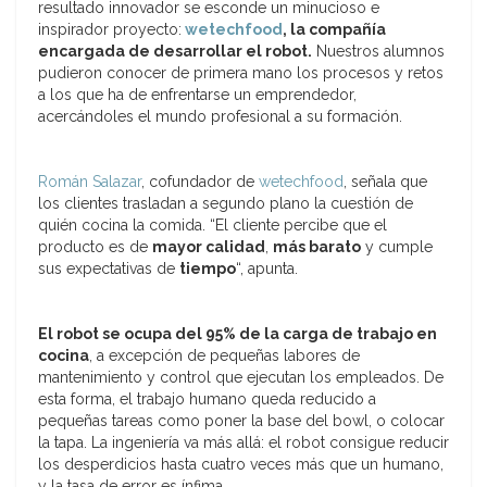
resultado innovador se esconde un minucioso e
inspirador proyecto:
wetechfood
, la compañía
encargada de desarrollar el robot.
Nuestros alumnos
pudieron conocer de primera mano los procesos y retos
a los que ha de enfrentarse un emprendedor,
acercándoles el mundo profesional a su formación.
Román Salazar
, cofundador de
wetechfood
, señala que
los clientes trasladan a segundo plano la cuestión de
quién cocina la comida. “El cliente percibe que el
producto es de
mayor calidad
,
más barato
y cumple
sus expectativas de
tiempo
“, apunta.
El robot se ocupa del 95% de la carga de trabajo en
cocina
, a excepción de pequeñas labores de
mantenimiento y control que ejecutan los empleados. De
esta forma, el trabajo humano queda reducido a
pequeñas tareas como poner la base del bowl, o colocar
la tapa. La ingeniería va más allá: el robot consigue reducir
los desperdicios hasta cuatro veces más que un humano,
y la tasa de error es ínfima.