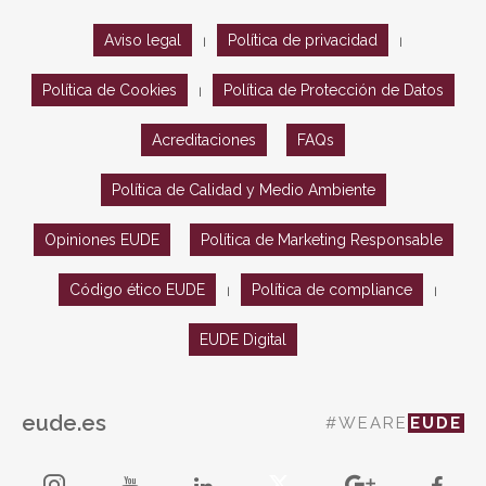
Aviso legal
Política de privacidad
|
|
Política de Cookies
Política de Protección de Datos
|
Acreditaciones
FAQs
Política de Calidad y Medio Ambiente
Opiniones EUDE
Política de Marketing Responsable
Código ético EUDE
Política de compliance
|
|
EUDE Digital
eude.es
#WEARE
EUDE