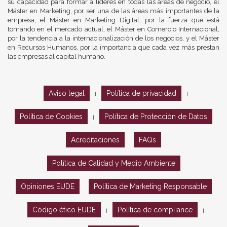
su capacidad para formar a líderes en todas las áreas de negocio, el
Máster en Marketing, por ser una de las áreas más importantes de la
empresa, el Máster en Marketing Digital, por la fuerza que está
tomando en el mercado actual, el Máster en Comercio Internacional,
por la tendencia a la internacionalización de los negocios, y el Máster
en Recursos Humanos, por la importancia que cada vez más prestan
las empresas al capital humano.
Aviso legal
Política de privacidad
|
|
Política de Cookies
Política de Protección de Datos
|
Acreditaciones
FAQs
Política de Calidad y Medio Ambiente
Opiniones EUDE
Política de Marketing Responsable
Código ético EUDE
Política de compliance
|
|