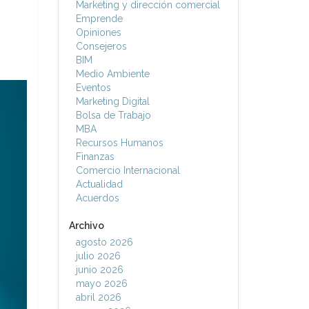
Marketing y dirección comercial
Emprende
Opiniones
Consejeros
BIM
Medio Ambiente
Eventos
Marketing Digital
Bolsa de Trabajo
MBA
Recursos Humanos
Finanzas
Comercio Internacional
Actualidad
Acuerdos
Archivo
agosto 2026
julio 2026
junio 2026
mayo 2026
abril 2026