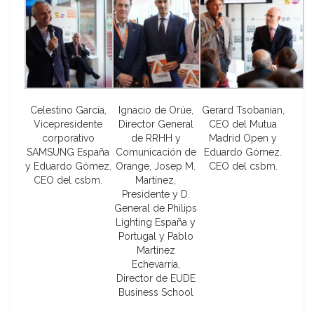
Celestino García,
Ignacio de Orúe,
Gerard Tsobanian,
Vicepresidente
Director General
CEO del Mutua
corporativo
de RRHH y
Madrid Open y
SAMSUNG España
Comunicación de
Eduardo Gómez.
y Eduardo Gómez,
Orange, Josep M.
CEO del csbm.
CEO del csbm.
Martínez,
Presidente y D.
General de Philips
Lighting España y
Portugal y Pablo
Martínez
Echevarría,
Director de EUDE
Business School