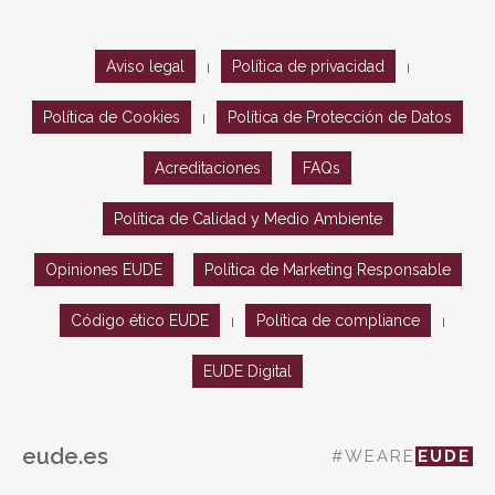
Aviso legal
Política de privacidad
|
|
Política de Cookies
Política de Protección de Datos
|
Acreditaciones
FAQs
Política de Calidad y Medio Ambiente
Opiniones EUDE
Política de Marketing Responsable
Código ético EUDE
Política de compliance
|
|
EUDE Digital
eude.es
#WEARE
EUDE