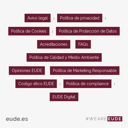
Aviso legal
Política de privacidad
|
|
Política de Cookies
Política de Protección de Datos
|
Acreditaciones
FAQs
Política de Calidad y Medio Ambiente
Opiniones EUDE
Política de Marketing Responsable
Código ético EUDE
Política de compliance
|
|
EUDE Digital
eude.es
#WEARE
EUDE