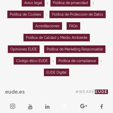
Aviso legal
Política de privacidad
|
|
Política de Cookies
Política de Protección de Datos
|
Acreditaciones
FAQs
Política de Calidad y Medio Ambiente
Opiniones EUDE
Política de Marketing Responsable
Código ético EUDE
Política de compliance
|
|
EUDE Digital
eude.es
#WEARE
EUDE