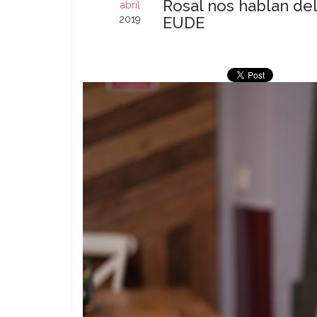
Rosal nos hablan de
abril
2019
EUDE