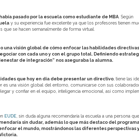
a había pasado por la escuela como estudiante de MBA
. Según
cuela
y su experiencia fue excelente ya que los profesores tienen mu
s que se hacen semanalmente de forma virtual.
una visión global de cómo enfocar las habilidades directivas
negociar con cada uno y con el grupo total. Definiendo estrateg
ienestar de integración”
nos aseguraba la alumna.
lidades que hoy en día debe presentar un directivo
, tiene las id
er es una visión global del entorno, comunicarse con sus colaborado
egar y confiar en el equipo, inteligencia emocional, así como imple
 en
EUDE
, sin duda alguna recomendaría la escuela a una persona que
omendaría sin dudar, además lo que más destaco del programa
 enfocar el mundo, mostrándonos las diferentes perspectivas 
ictoria.