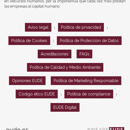
en Recursos Humanos, por la importancia que cada vez más prestan
las empresas al capital humano.
Aviso legal
Política de privacidad
|
|
Política de Cookies
Política de Protección de Datos
|
Acreditaciones
FAQs
Política de Calidad y Medio Ambiente
Opiniones EUDE
Política de Marketing Responsable
Código ético EUDE
Política de compliance
|
|
EUDE Digital
eude.es
#WEARE
EUDE