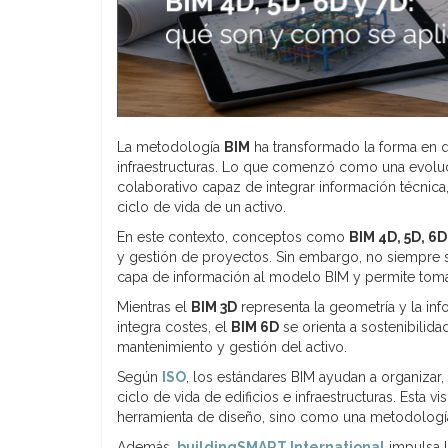
La metodología
BIM
ha transformado la forma en qu
infraestructuras. Lo que comenzó como una evoluc
colaborativo capaz de integrar información técnica,
ciclo de vida de un activo.
En este contexto, conceptos como
BIM 4D, 5D, 6D
y gestión de proyectos. Sin embargo, no siempre 
capa de información al modelo BIM y permite tomar
Mientras el
BIM 3D
representa la geometría y la in
integra costes, el
BIM 6D
se orienta a sostenibilidad
mantenimiento y gestión del activo.
Según
ISO
, los estándares BIM ayudan a organizar, 
ciclo de vida de edificios e infraestructuras. Est
herramienta de diseño, sino como una metodología 
Además,
buildingSMART International
impulsa l