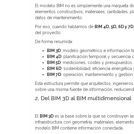
El modelo BIM no es simplemente una maqueta digit
elementos constructivos, materiales, cantidades, p
datos de mantenimiento.
Por eso, cuando hablamos de
BIM 4D, 5D, 6D y 7D
del proyecto.
De forma resumida:
BIM 3D
: modelo geométrico e información té
BIM 4D
: planificación temporal y secuencia 
BIM 5D
: mediciones, costes y presupuestos.
BIM 6D
: sostenibilidad, eficiencia energética 
BIM 7D
: operación, mantenimiento y gestión 
Esta estructura permite que arquitectos, ingenieros
sobre una misma fuente de información, reduciendo
2. Del BIM 3D al BIM multidimensional
El
BIM 3D
es la base sobre la que se construyen la
infraestructura con geometría, materiales, elemento
modelo BIM contiene información conectada.