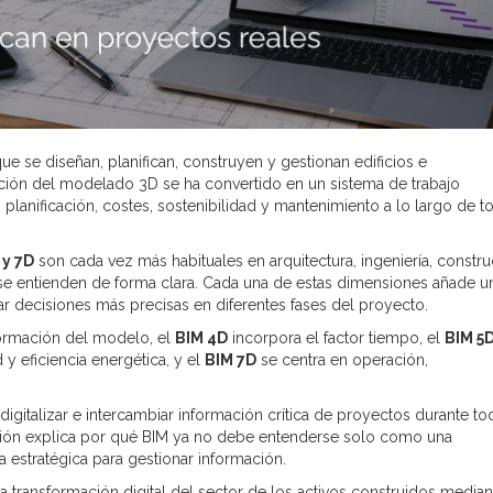
e se diseñan, planifican, construyen y gestionan edificios e
ión del modelado 3D se ha convertido en un sistema de trabajo
 planificación, costes, sostenibilidad y mantenimiento a lo largo de t
 y 7D
son cada vez más habituales en arquitectura, ingeniería, constr
se entienden de forma clara. Cada una de estas dimensiones añade u
 decisiones más precisas en diferentes fases del proyecto.
formación del modelo, el
BIM 4D
incorpora el factor tiempo, el
BIM 5
 y eficiencia energética, y el
BIM 7D
se centra en operación,
digitalizar e intercambiar información crítica de proyectos durante to
a visión explica por qué BIM ya no debe entenderse solo como una
estratégica para gestionar información.
a transformación digital del sector de los activos construidos median