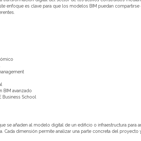
 Este enfoque es clave para que los modelos BIM puedan compartirse 
erentes.
onómico
a
y management
al
on BIM avanzado
E Business School
e se añaden al modelo digital de un edificio o infraestructura para a
ca. Cada dimensión permite analizar una parte concreta del proyecto 