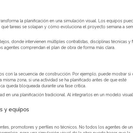
transforma la planificación en una simulación visual. Los equipos pue
 qué tareas se solapan y cómo evoluciona el proyecto semana a se
jos, donde intervienen múltiples contratistas, disciplinas técnicas y 
los agentes comprendan el plan de obra de forma más clara.
dos con la secuencia de construcción. Por ejemplo, puede mostrar si
 misma zona, si una actividad se ha planificado antes de que esté
tica queda bloqueada durante una fase crítica.
d en una planificación tradicional. Al integrarlos en un modelo visual
s y equipos
ntes, promotores y perfiles no técnicos. No todos los agentes de un
complejo, pero una simulación visual de la obra puede hacer que la