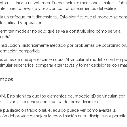
o una línea o un volumen. Puede incluir dimensiones, material, fabri
antenimiento previsto y relación con otros elementos del edificio.
cia un enfoque multidimensional. Esto significa que el modelo se con
tenibilidad y operación.
permiten modelar no solo qué se va a construir, sino cómo se va a
tendrá.
onstrucción, históricamente afectado por problemas de coordinación,
información compartida.
as antes de que aparezcan en obra. Al vincular el modelo con tiempo
imular escenarios, comparar alternativas y tomar decisiones con má
iempos
BIM. Esto significa que los elementos del modelo 3D se vinculan con
sualizar la secuencia constructiva de forma dinámica.
 planificación tradicional, el equipo puede ver cómo avanza la
sión del proyecto, mejora la coordinación entre disciplinas y permite