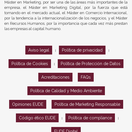
Máster en Marketing, por ser una de las áreas más importantes de la
empresa, el Máster en Marketing Digital, por la fuerza que está
tomando en el mercado actual, el Máster en Comercio Internacional,
por la tendencia a la internacionalización de los negocios, y el Máster
en Recursos Humanos, por la importancia que cada vez más prestan
las empresas al capital humano.
Aviso legal
Política de privacidad
|
|
Política de Cookies
Política de Protección de Datos
|
Acreditaciones
FAQs
Política de Calidad y Medio Ambiente
Opiniones EUDE
Política de Marketing Responsable
Código ético EUDE
Política de compliance
|
|
EUDE Digital