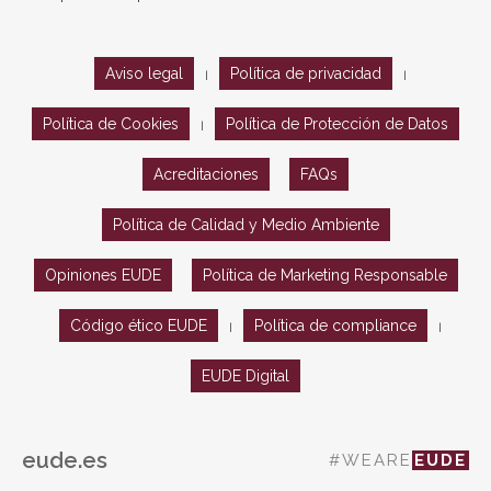
Aviso legal
Política de privacidad
|
|
Política de Cookies
Política de Protección de Datos
|
Acreditaciones
FAQs
Política de Calidad y Medio Ambiente
Opiniones EUDE
Política de Marketing Responsable
Código ético EUDE
Política de compliance
|
|
EUDE Digital
eude.es
#WEARE
EUDE