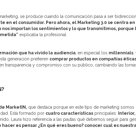
 marketing, se produce cuando la comunicación pasa a ser bidireccio
e en el consumidor. Pero ahora, el Marketing 3.0 se centra en 
n nos importan los sentimientos y lo que transmitimos, porque 
ometida”
explicaba la profesional.
rmación que ha vivido la audiencia
, en especial los
millennials
,
sta generación prefieren
comprar productos en compañías ética
en transparencia y compromiso con su público, cambiando las torna
N?
de MarketIN,
que destaca porque en este tipo de marketing somos
idad. Está formado por
cuatro características
principales:
Interior,
nido, Laura hizo referencia a las pautas qué debemos seguir para ges
e hacer es pensar ¿En qué eres bueno? conocer cual es nuestr