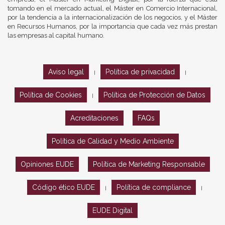
tomando en el mercado actual, el Máster en Comercio Internacional,
por la tendencia a la internacionalización de los negocios, y el Máster
en Recursos Humanos, por la importancia que cada vez más prestan
las empresas al capital humano.
Aviso legal
Política de privacidad
|
|
Política de Cookies
Política de Protección de Datos
|
Acreditaciones
FAQs
Política de Calidad y Medio Ambiente
Opiniones EUDE
Política de Marketing Responsable
Código ético EUDE
Política de compliance
|
|
EUDE Digital