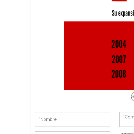
*Nombre
*Come
*Correo