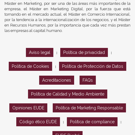
Máster en Marketing, por ser una de las áreas más importantes de la
empresa, el Máster en Marketing Digital, por la fuerza que está
tomando en el mercado actual, el Máster en Comercio Internacional,
por la tendencia a la internacionalización de los negocios, y el Máster
en Recursos Humanos, por la importancia que cada vez más prestan
las empresas al capital humano.
Aviso legal
Política de privacidad
|
|
Política de Cookies
Política de Protección de Datos
|
Acreditaciones
FAQs
Política de Calidad y Medio Ambiente
Opiniones EUDE
Política de Marketing Responsable
Código ético EUDE
Política de compliance
|
|