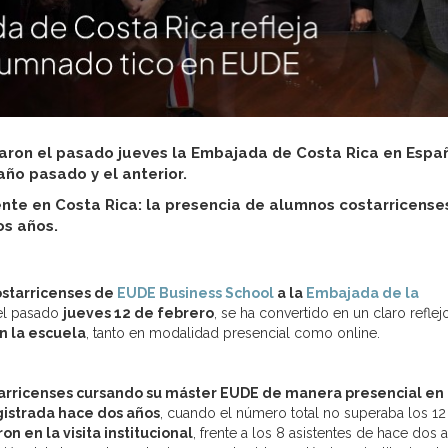
taron el pasado jueves la Embajada de Costa Rica en Espa
año pasado y el anterior.
te en Costa Rica: la presencia de alumnos costarricense
os años.
ostarricenses de
EUDE Business School
a la
Embajada de la
 el pasado
jueves 12 de febrero
, se ha convertido en un claro reflej
n la escuela
, tanto en modalidad presencial como online.
arricenses cursando su máster EUDE de manera presencial en
gistrada hace dos años
, cuando el número total no superaba los 12
on en la visita institucional
, frente a los 8 asistentes de hace dos 