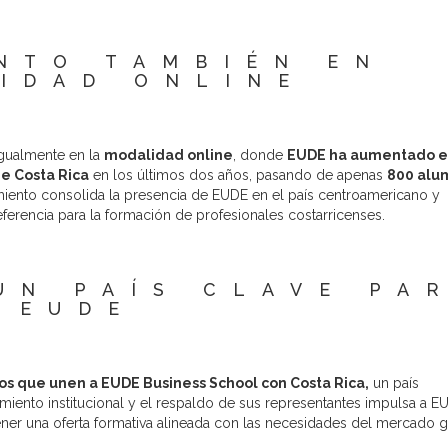
NTO TAMBIÉN EN
IDAD ONLINE
igualmente en la
modalidad online
, donde
EUDE ha aumentado e
e Costa Rica
en los últimos dos años, pasando de apenas
800 alu
imiento consolida la presencia de EUDE en el país centroamericano y
ferencia para la formación de profesionales costarricenses.
UN PAÍS CLAVE PA
EUDE
zos que unen a EUDE Business School con Costa Rica,
un país
imiento institucional y el respaldo de sus representantes impulsa a E
ener una oferta formativa alineada con las necesidades del mercado g