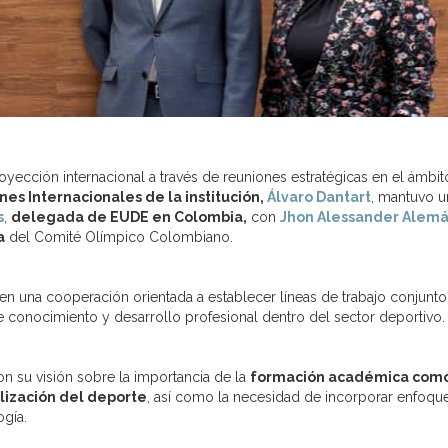
yección internacional a través de reuniones estratégicas en el ámbit
nes Internacionales de la institución,
Álvaro Dantart
, mantuvo u
s
,
delegada de EUDE en Colombia,
con
Jhon Alessander Alem
a
del
Comité Olímpico Colombiano
.
en una cooperación orientada a establecer líneas de trabajo conjunto
e conocimiento y desarrollo profesional dentro del sector deportivo.
on su visión sobre la importancia de la
formación académica com
alización del deporte
, así como la necesidad de incorporar enfoqu
ogía.