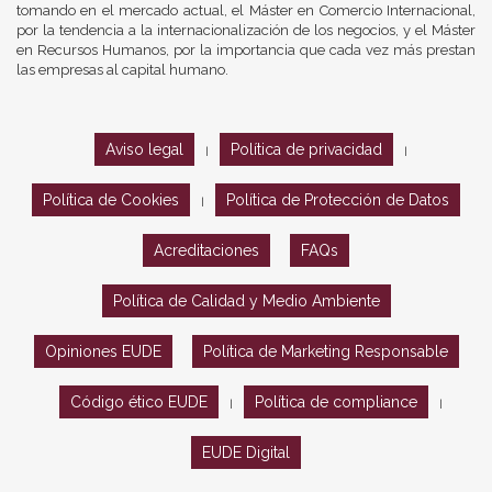
tomando en el mercado actual, el Máster en Comercio Internacional,
por la tendencia a la internacionalización de los negocios, y el Máster
en Recursos Humanos, por la importancia que cada vez más prestan
las empresas al capital humano.
Aviso legal
Política de privacidad
|
|
Política de Cookies
Política de Protección de Datos
|
Acreditaciones
FAQs
Política de Calidad y Medio Ambiente
Opiniones EUDE
Política de Marketing Responsable
Código ético EUDE
Política de compliance
|
|
EUDE Digital