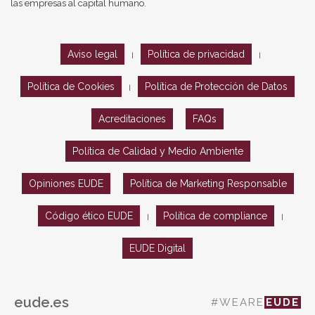
las empresas al capital humano.
Aviso legal
Política de privacidad
|
|
Política de Cookies
Política de Protección de Datos
|
Acreditaciones
FAQs
Política de Calidad y Medio Ambiente
Opiniones EUDE
Política de Marketing Responsable
Código ético EUDE
Política de compliance
|
|
EUDE Digital
eude.es
#WEARE
EUDE