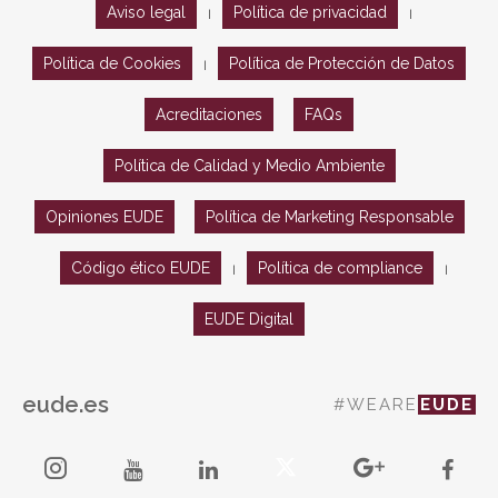
Aviso legal
Política de privacidad
|
|
Política de Cookies
Política de Protección de Datos
|
Acreditaciones
FAQs
Política de Calidad y Medio Ambiente
Opiniones EUDE
Política de Marketing Responsable
Código ético EUDE
Política de compliance
|
|
EUDE Digital
eude.es
#WEARE
EUDE